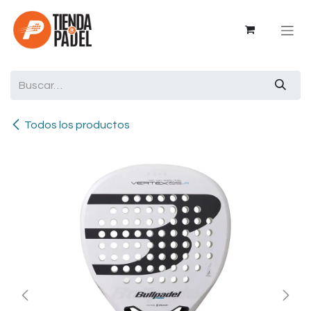
Ir al contenido
Todos los productos