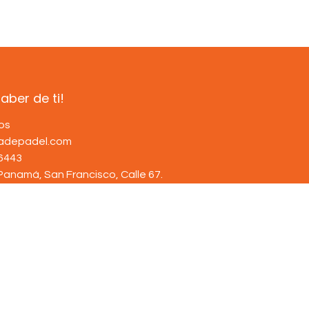
ber de ti!
os
dadepadel.com
6443
Panamá, San Francisco, Calle 67
.
Con tecnología de