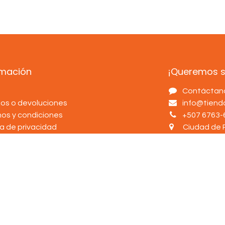
rmación
¡Queremos sa
s
Contáctan
os o devoluciones
info@tien
nos y condiciones
+507 6763-
ca de privacidad
Ciudad de 