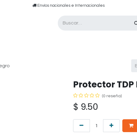
​​ E​nvíos nacionales e ​​​Internacionales​
Asesor de pádel
Tarjetas de Regalo
Negro
Protector TDP 
(0 reseña)
$
9.50