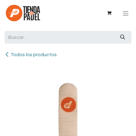
Ir al contenido
Todos los productos