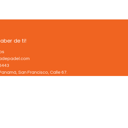
ber de ti!
os
dadepadel.com
6443
Panamá, San Francisco, Calle 67
.
Con tecnología de