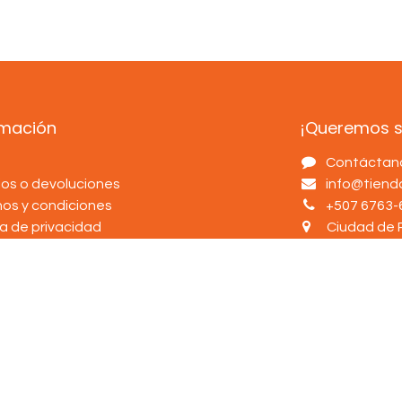
rmación
¡Queremos sa
s
Contáctan
os o devoluciones
info@tien
nos y condiciones
+507 6763-
ca de privacidad
Ciudad de 