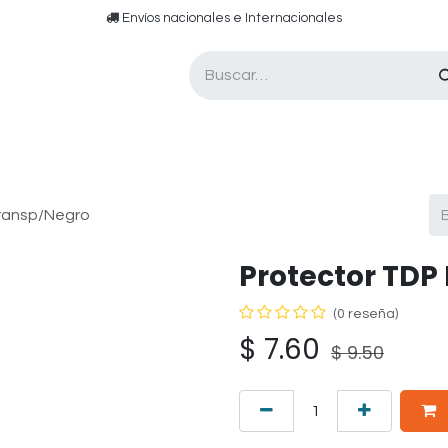
​​ E​nvíos nacionales e ​​​Internacionales​
Asesor de pádel
Tarjetas de Regalo
Transp/Negro
Protector TDP
(0 reseña)
$
7.60
$
9.50