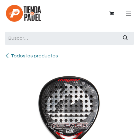
Ir al contenido
Todos los productos