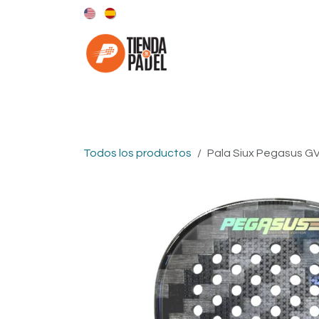
Ir al contenido
Categorías
Marcas
Todos los productos
​​Pala Siux Pegasus GV