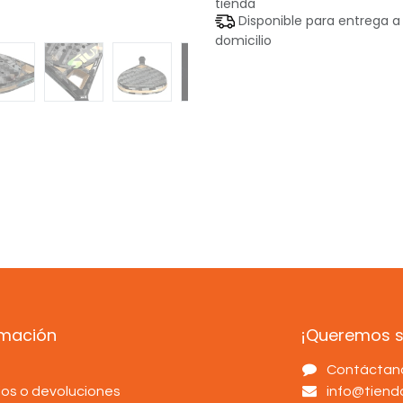
tienda
Disponible para entrega a
domicilio
rmación
¡Queremos sa
s
Contáctan
os o devoluciones
info@tien