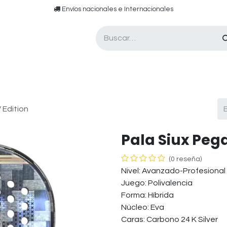
​​ E​nvíos nacionales e ​​​Internacionales​
Asesor de pádel
Tarjetas de Regalo
 Edition
​​Pala Siux Pe
(0 reseña)
Nivel: Avanzado-Profesional
Juego: Polivalencia
Forma: Híbrida
Núcleo: Eva
Caras: Carbono 24 K Silver