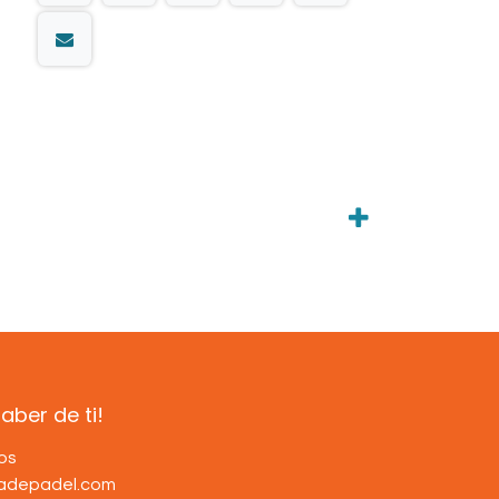
ber de ti!
os
dadepadel.com