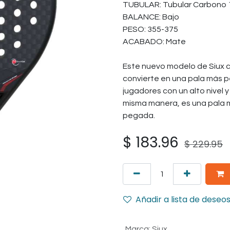
TUBULAR: Tubular Carbono
BALANCE: Bajo
PESO: 355-375
ACABADO: Mate
Este nuevo modelo de Siux c
convierte en una pala más 
jugadores con un alto nivel 
misma manera, es una pala 
pegada.
$
183.96
$
229.95
Añadir a lista de deseo
Marca
:
Siux