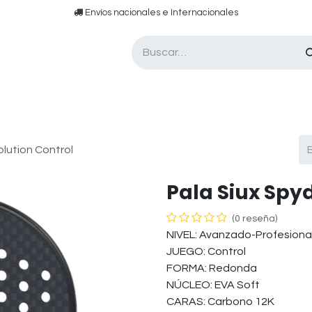
​​ E​nvíos nacionales e ​​​Internacionales​
Asesor de pádel
Tarjetas de Regalo
olution Control
Pala Siux Spy
(0 reseña)
NIVEL: Avanzado-Profesiona
JUEGO: Control
FORMA: Redonda
NÚCLEO: EVA Soft
CARAS: Carbono 12K