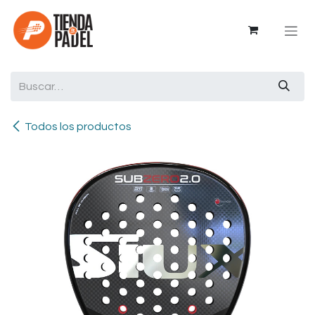
Ir al contenido
Todos los productos