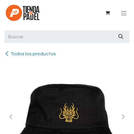
Ir al contenido
Todos los productos