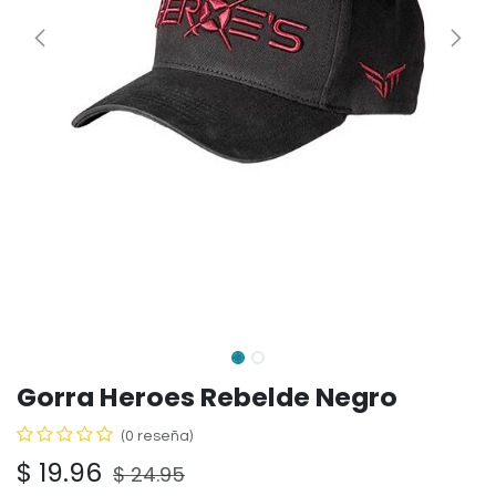
Gorra Heroes Rebelde Negro
(0 reseña)
$
19.96
$
24.95