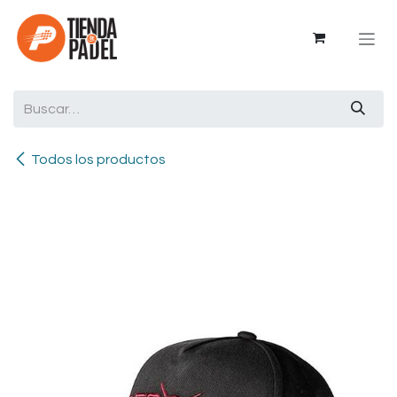
Ir al contenido
Todos los productos