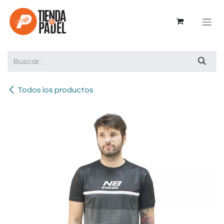
Ir al contenido
Todos los productos