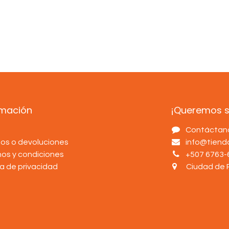
rmación
¡Queremos sa
s
Contáctan
os o devoluciones
info@tien
nos y condiciones
+507 6763-
ca de privacidad
Ciudad de 