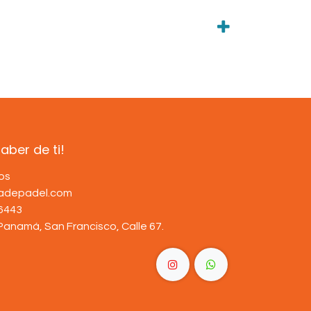
ber de ti!
os
dadepadel.com
6443
Panamá, San Francisco, Calle 67
.