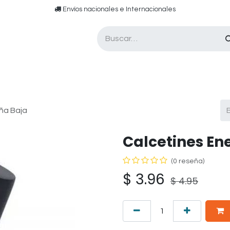
​​ E​nvíos nacionales e ​​​Internacionales​
Asesor de pádel
Tarjetas de Regalo
ña Baja
Calcetines En
(0 reseña)
$
3.96
$
4.95