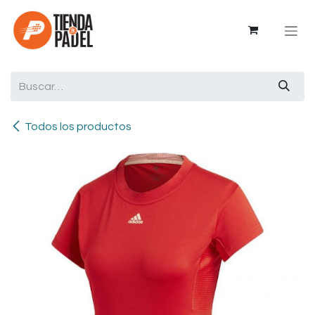
Ir al contenido
Todos los productos