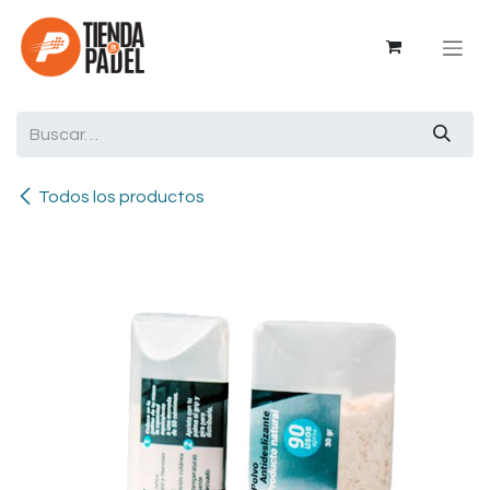
Ir al contenido
Todos los productos