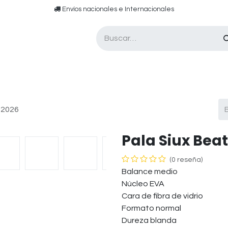
​​ E​nvíos nacionales e ​​​Internacionales​
Asesor de pádel
Tarjetas de Regalo
 2026
Pala Siux Beat
(0 reseña)
Balance medio
Núcleo EVA
Cara de fibra de vidrio
Formato normal
Dureza blanda