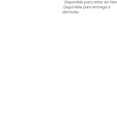
Disponible para retiro en tie
Disponible para entrega a
domicilio
rmación
¡Queremos sa
s
Contáctan
os o devoluciones
info@tien
nos y condiciones
+507 6763-
ca de privacidad
Ciudad de 