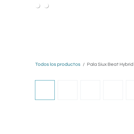
Ir al contenido
Categorías
Marcas
Todos los productos
Pala Siux Beat Hybrid