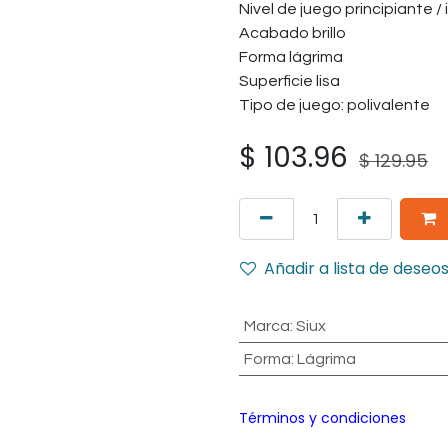
Nivel de juego principiante /
Acabado brillo
Forma lágrima
Superficie lisa
Tipo de juego: polivalente
$
103.96
$
129.95
Añadir a lista de deseo
Marca
:
Siux
Forma
:
Lágrima
Términos y condiciones