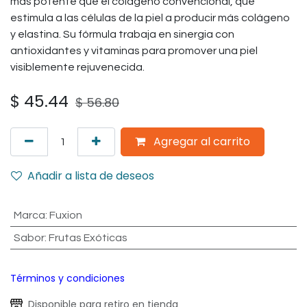
más potente que el colágeno convencional, que
estimula a las células de la piel a producir más colágeno
y elastina. Su fórmula trabaja en sinergia con
antioxidantes y vitaminas para promover una piel
visiblemente rejuvenecida.
$
45.44
$
56.80
Agregar al carrito
Añadir a lista de deseos
Marca
:
Fuxion
Sabor
:
Frutas Exóticas
Términos y condiciones
Disponible para retiro en tienda