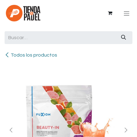
Ir al contenido
Todos los productos