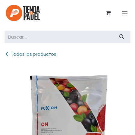
Ir al contenido
Todos los productos