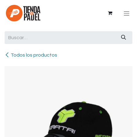
Ir al contenido
Todos los productos