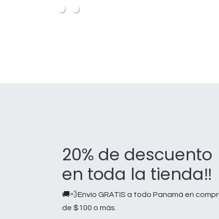
Ir al contenido
Categorías
Marcas
20% de descuento
en toda la tienda‼️
🚚💨Envío GRATIS a todo Panamá en comp
de $100 o más.