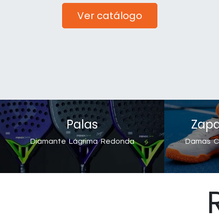
Ver catálogo
Palas
Zapat
Diamante
Lágrima
Redonda
Damas
C