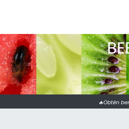
BE
🔥Obtén ben