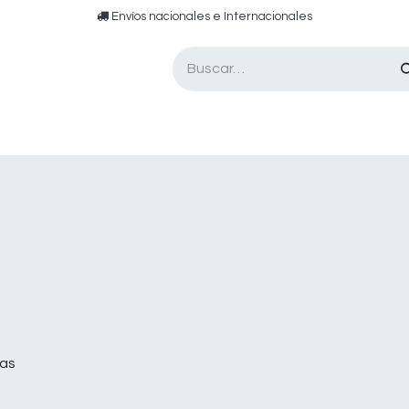
​​ E​nvíos nacionales e ​​​Internacionales​
Asesor de pádel
Tarjetas de Regalo
ras