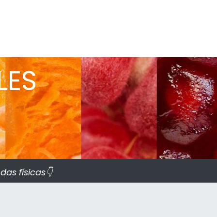
LES
as físicas👇