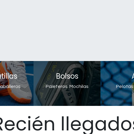
illas
Bolsos
aballeros
Paleteros
Mochilas
Pelotas
Recién llegado