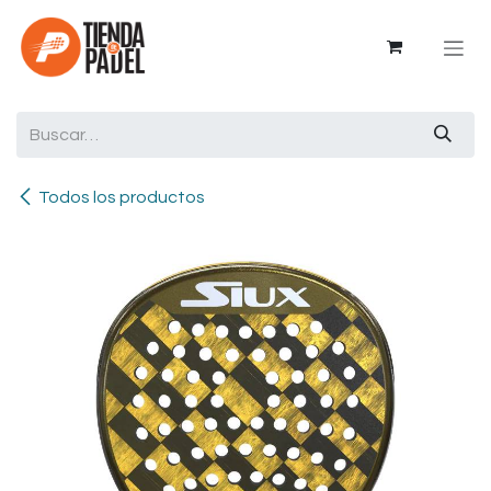
Ir al contenido
Todos los productos