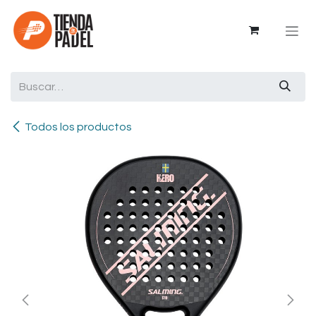
Ir al contenido
Todos los productos