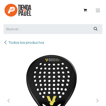
Ir al contenido
Todos los productos