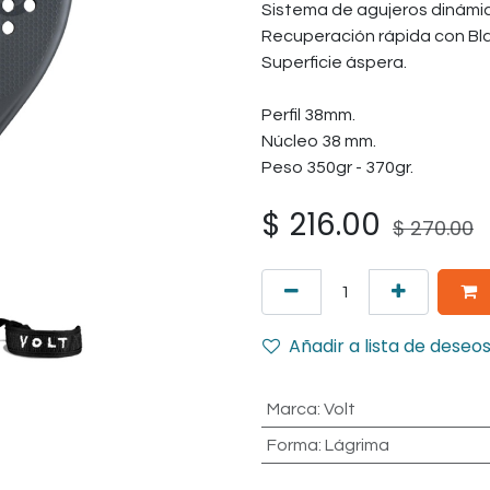
Sistema de agujeros dinámi
Recuperación rápida con Bla
Superficie áspera.
Perfil 38mm.
Núcleo 38 mm.
Peso 350gr - 370gr.
$
216.00
$
270.00
Añadir a lista de deseo
Marca
:
Volt
Forma
:
Lágrima