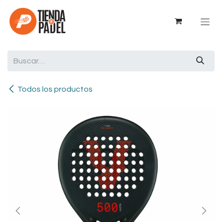
Ir al contenido
Todos los productos