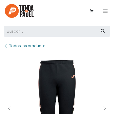
Ir al contenido
Todos los productos