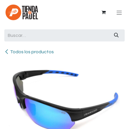
Ir al contenido
Todos los productos