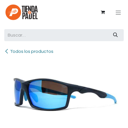
Ir al contenido
Todos los productos