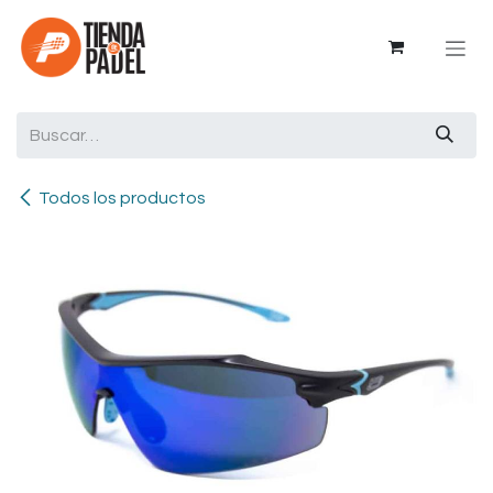
Ir al contenido
Todos los productos