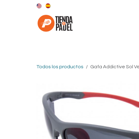
Ir al contenido
Categorías
Marcas
Todos los productos
Gafa Addictive Sol V