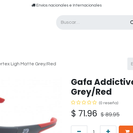
​​ E​nvíos nacionales e ​​​Internacionales​
Asesor de pádel
Tarjetas de Regalo
ertex Ligh Matte Grey/Red
Gafa Addictive
Grey/Red
(0 reseña)
$
71.96
$
89.95