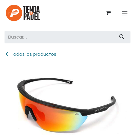
Ir al contenido
Todos los productos