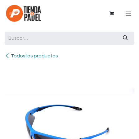
Ir al contenido
Todos los productos