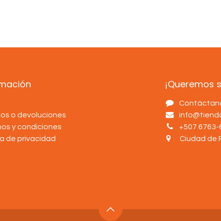
rmación
¡Queremos sa
s
Contáctan
os o devoluciones
info@tien
nos y condiciones
+507 6763-
ca de privacidad
Ciudad de 