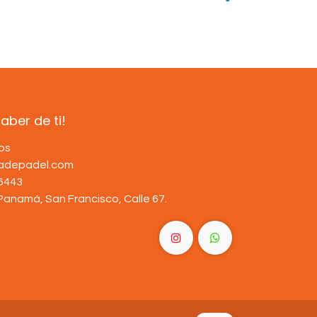
ber de ti!
os
dadepadel.com
6443
Panamá, San Francisco, Calle 67
.