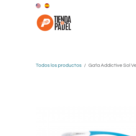
Ir al contenido
Categorías
Marcas
Todos los productos
Gafa Addictive Sol V