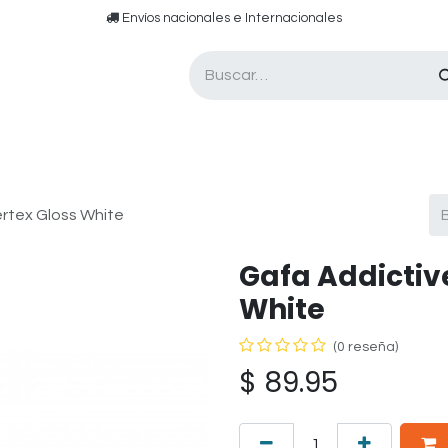
​​ E​nvíos nacionales e ​​​Internacionales​
Asesor de pádel
Tarjetas de Regalo
ertex Gloss White
Gafa Addictive
White
(0 reseña)
$
89.95