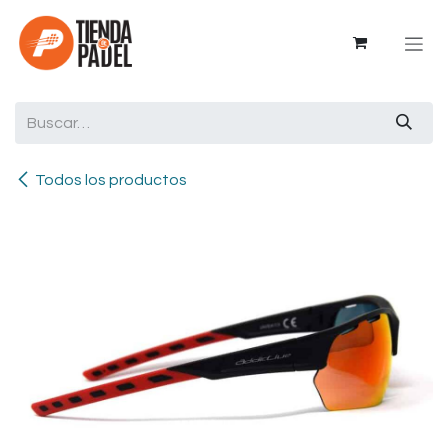
Ir al contenido
Todos los productos