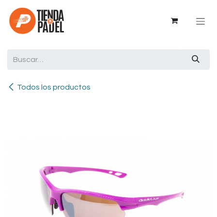
Ir al contenido
Todos los productos