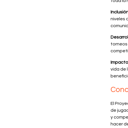
toda la 
Inclusi
niveles 
comunid
Desarro
torneos 
competi
Impacto 
vida de 
benefic
Conc
El Proy
de jugad
y compet
hacer de