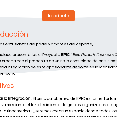
Inscríbete
oducción
os entusiastas del pádel y amantes del deporte,
place presentarles el Proyecto
EPIC
(
Elite Padel Influencers 
va creada con el propósito de unir a la comunidad de entusiast
r la integración de este apasionante deporte en la identida
mericana.
tivos
r la Integración
: El principal objetivo de EPIC es fomentar la 
tiva mediante el fortalecimiento de grupos organizados de j
n Latinoamérica. Queremos crear un espacio donde todos los 