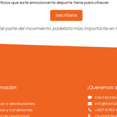
ficios que este emocionante deporte tiene para ofrecer.
Inscríbete
Sé parte del movimiento padelista más importante en l
rmación
¡Queremos sa
s
Contáctan
os o devoluciones
info@tien
nos y condiciones
+507 6763-
ca de privacidad
Ciudad de 