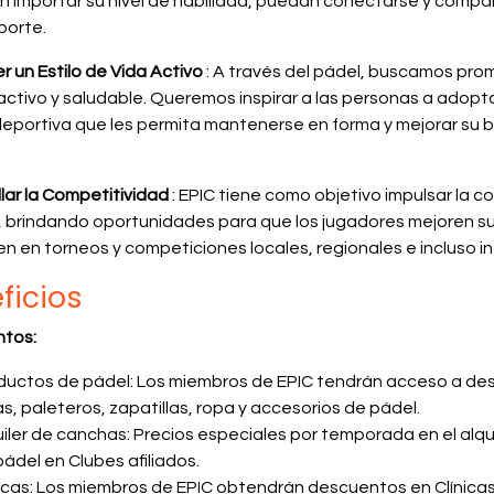
in importar su nivel de habilidad, puedan conectarse y compar
porte.
 un Estilo de Vida Activo
: A través del pádel, buscamos prom
activo y saludable. Queremos inspirar a las personas a adopta
 deportiva que les permita mantenerse en forma y mejorar su 
lar la Competitividad
: EPIC tiene como objetivo impulsar la c
, brindando oportunidades para que los jugadores mejoren su
en en torneos y competiciones locales, regionales e incluso i
ficios
tos:
ductos de pádel: Los miembros de EPIC tendrán acceso a de
s, paleteros, zapatillas, ropa y accesorios de pádel.
uiler de canchas: Precios especiales por temporada en el alq
ádel en Clubes afiliados.
nicas: Los miembros de EPIC obtendrán descuentos en Clínicas