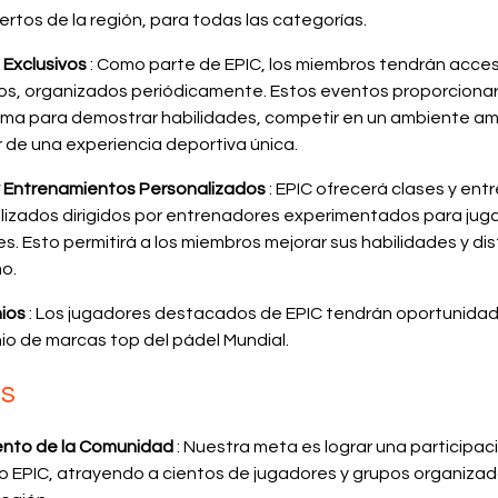
ertos de la región, para todas las categorías.
 Exclusivos
: Como parte de EPIC, los miembros tendrán acce
vos, organizados periódicamente. Estos eventos proporciona
rma para demostrar habilidades, competir en un ambiente am
r de una experiencia deportiva única.
y Entrenamientos Personalizados
: EPIC ofrecerá clases y en
lizados dirigidos por entrenadores experimentados para jug
les. Esto permitirá a los miembros mejorar sus habilidades y dis
o.
nios
: Los jugadores destacados de EPIC tendrán oportunida
io de marcas top del pádel Mundial.
s
ento de la Comunidad
: Nuestra meta es lograr una participac
o EPIC, atrayendo a cientos de jugadores y grupos organiza