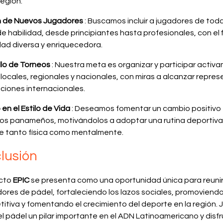
región.
ón de Nuevos Jugadores
: Buscamos incluir a jugadores de tod
de habilidad, desde principiantes hasta profesionales, con el 
ad diversa y enriquecedora.
llo de Torneos
: Nuestra meta es organizar y participar activ
locales, regionales y nacionales, con miras a alcanzar repre
ciones internacionales.
en el Estilo de Vida
: Deseamos fomentar un cambio positivo e
los panameños, motivándolos a adoptar una rutina deportiva 
ie tanto física como mentalmente.
lusión
ecto
EPIC
se presenta como una oportunidad única para reuni
ores de pádel, fortaleciendo los lazos sociales, promoviendo
itiva y fomentando el crecimiento del deporte en la región.
l pádel un pilar importante en el ADN Latinoamericano y disf