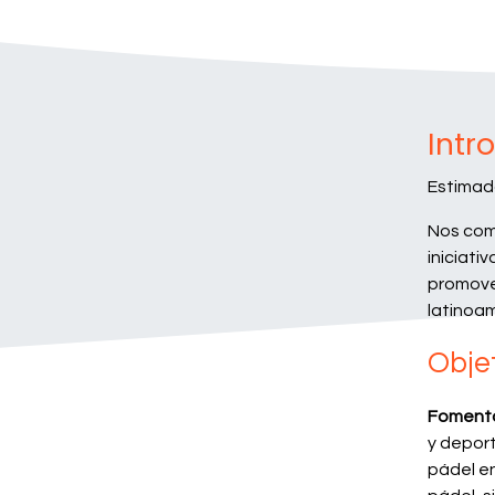
Intr
Estimad
Nos com
iniciati
promove
latinoa
Obje
Fomenta
y depor
pádel e