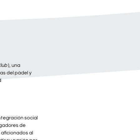
Club
), una
as del pádel y
d
integración social
ugadores de
aficionados al