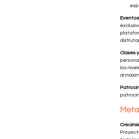
exp
Eventos
exclusi
platafo
disfruta
Clases 
persona
los nive
al máxim
Patroci
patrocin
Meta
Crecimi
Proyect