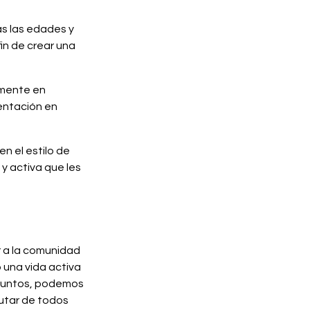
as las edades y
fin de crear una
amente en
sentación en
n el estilo de
y activa que les
r a la comunidad
 una vida activa
 Juntos, podemos
rutar de todos