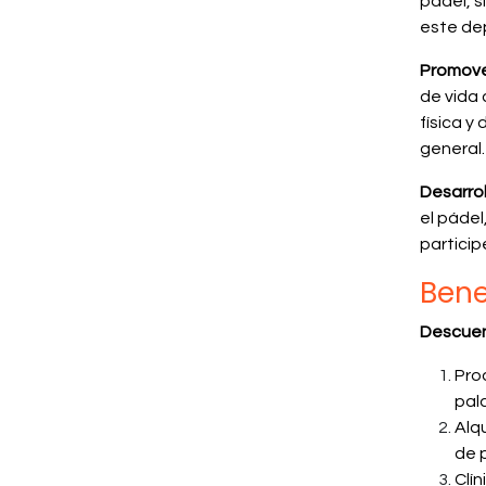
pádel, s
este de
Promover
de vida 
física y
general.
Desarrol
el pádel
particip
Bene
Descuen
Pro
pala
Alq
de p
Clí