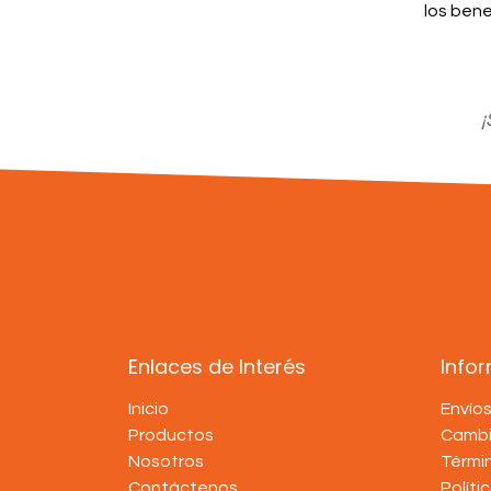
los bene
¡
Enlaces de Interés
Info
Inicio
Envío
Productos
Cambi
Nosotros
Térmi
Contáctenos
Políti