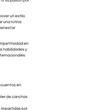
tir su pasión por
over un estilo
r una rutina
bienestar
ompetitividad en
s habilidades y
nternacionales.
scuentos en
uiler de canchas
 impartidas por