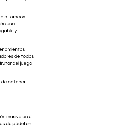
so a torneos
rán una
igable y
trenamientos
adores de todos
frutar del juego
d de obtener
ión masiva en el
dos de pádel en