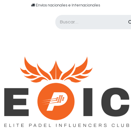
​​ E​nvíos nacionales e ​​​Internacionales​
Asesor de pádel
Tarjetas de Regalo