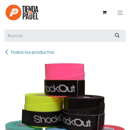
Ir al contenido
Todos los productos