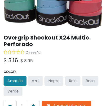
Overgrip Shockout X24 Multic.
Perforado
(0 reseña)
$
3.16
$
3.95
COLOR
Amarillo
Azul
Negro
Rojo
Rosa
Verde
Agregar al carrito