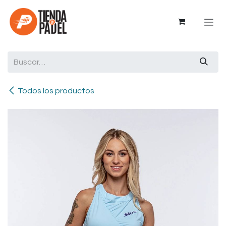
Ir al contenido
Todos los productos