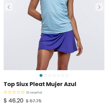
Top Siux Pleat Mujer Azul
(0 reseña)
$
46.20
$
57.75