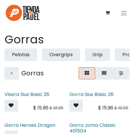
Ir al contenido
Gorras
Pelotas
Overgrips
Grip
Prot
Gorras
Visera Siux Basic 26
Gorra Siux Basic 26
$
15.96
$
15.96
$
19.95
$
19.95
Gorra Heroes Dragon
Gorra Joma Classic
401504