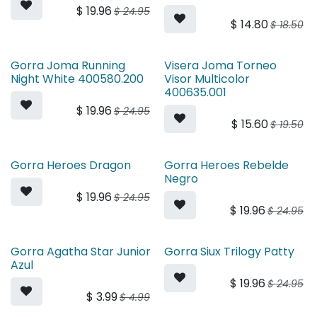
$
19.96
$
24.95
$
14.80
$
18.50
Gorra Joma Running
Visera Joma Torneo
Night White 400580.200
Visor Multicolor
400635.001
$
19.96
$
24.95
$
15.60
$
19.50
Gorra Heroes Dragon
Gorra Heroes Rebelde
Negro
$
19.96
$
24.95
$
19.96
$
24.95
Gorra Agatha Star Junior
Gorra Siux Trilogy Patty
Azul
$
19.96
$
24.95
$
3.99
$
4.99