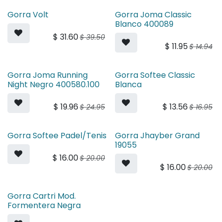
Gorra Volt
Gorra Joma Classic
Blanco 400089
$
31.60
$
39.50
$
11.95
$
14.94
Gorra Joma Running
Gorra Softee Classic
Night Negro 400580.100
Blanca
$
19.96
$
13.56
$
24.95
$
16.95
Gorra Softee Padel/Tenis
Gorra Jhayber Grand
19055
$
16.00
$
20.00
$
16.00
$
20.00
Gorra Cartri Mod.
Formentera Negra