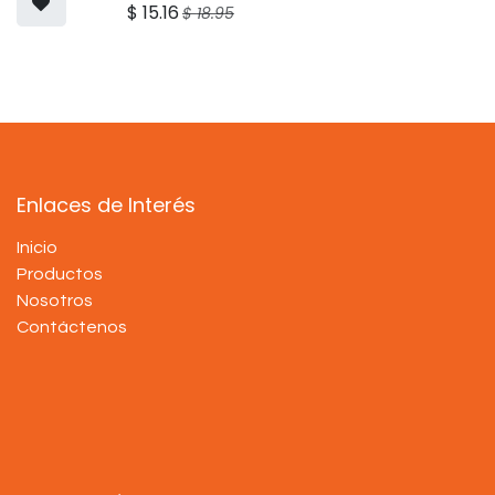
$
15.16
$
18.95
Enlaces de Interés
Inicio
Productos
Nosotros
Contáctenos