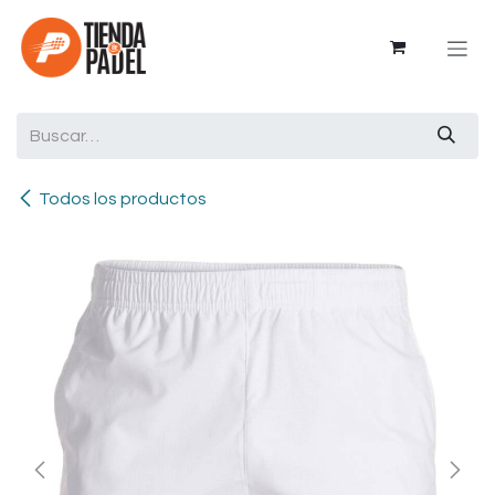
Ir al contenido
Todos los productos