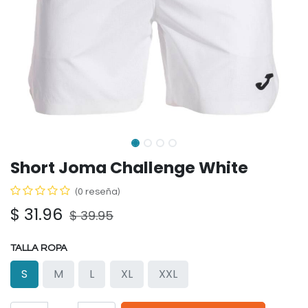
Short Joma Challenge White
(0 reseña)
$
31.96
$
39.95
TALLA ROPA
S
M
L
XL
XXL