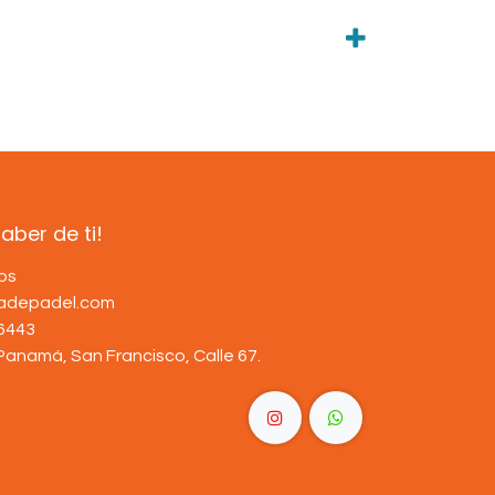
ber de ti!
os
dadepadel.com
6443
Panamá, San Francisco, Calle 67
.