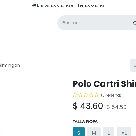
​​ E​nvíos nacionales e ​​​Internacionales​
Asesor de pádel
Tarjetas de Regalo
 Birmingan
Polo Cartri Sh
(0 reseña)
$
43.60
$
54.50
TALLA ROPA
S
M
L
XL