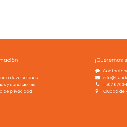
rmación
¡Queremos sa
s
Contáctan
os o devoluciones
info@tien
nos y condiciones
+507 6763-
ca de privacidad
Ciudad de 