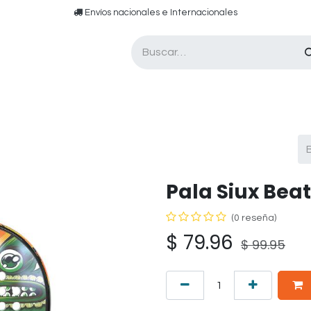
​​ E​nvíos nacionales e ​​​Internacionales​
Asesor de pádel
Tarjetas de Regalo
Pala Siux Beat
(0 reseña)
$
79.96
$
99.95