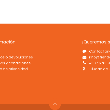
rmación
¡Queremos sa
s
Contáctan
os o devoluciones
info@tien
nos y condiciones
+507 6763-
ca de privacidad
Ciudad de 