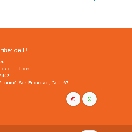
ber de ti!
os
dadepadel.com
6443
Panamá, San Francisco, Calle 67
.