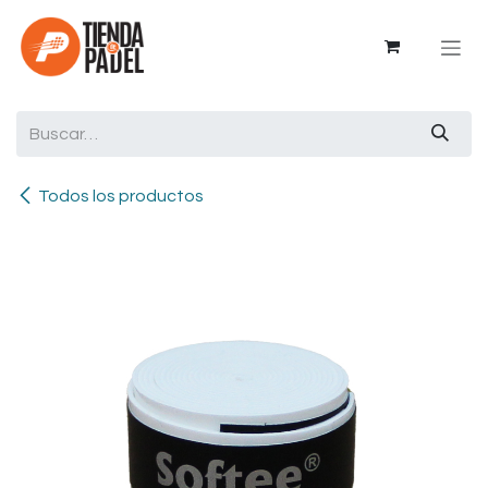
Ir al contenido
Todos los productos