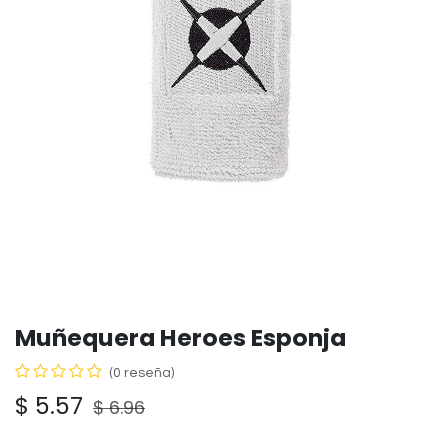
Muñequera Heroes Esponja
(0 reseña)
$
5.57
$
6.96