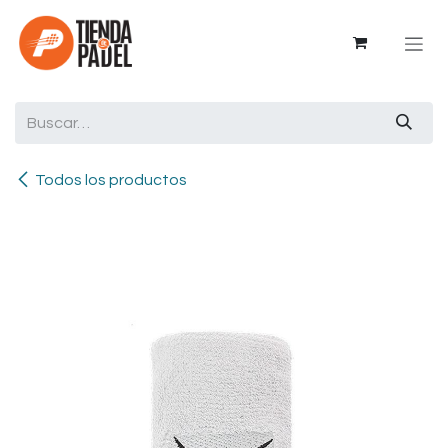
Ir al contenido
Todos los productos