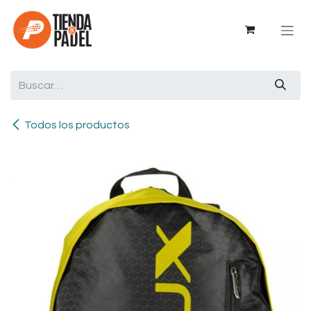
Ir al contenido
Todos los productos