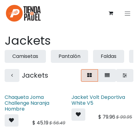
Ir al contenido
Jackets
Camisetas
Pantalón
Faldas
Jackets
Chaqueta Joma
Jacket Volt Deportiva
Challenge Naranja
White V5
Hombre
$
79.96
$
99.95
$
45.19
$
56.49