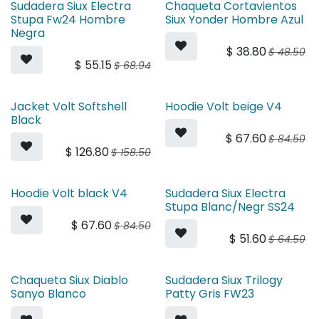
Sudadera Siux Electra
Chaqueta Cortavientos
Stupa Fw24 Hombre
Siux Yonder Hombre Azul
Negra
$
38.80
$
48.50
$
55.15
$
68.94
Jacket Volt Softshell
Hoodie Volt beige V4
Black
$
67.60
$
84.50
$
126.80
$
158.50
Hoodie Volt black V4
Sudadera Siux Electra
Stupa Blanc/Negr SS24
$
67.60
$
84.50
$
51.60
$
64.50
Chaqueta Siux Diablo
Sudadera Siux Trilogy
Sanyo Blanco
Patty Gris FW23