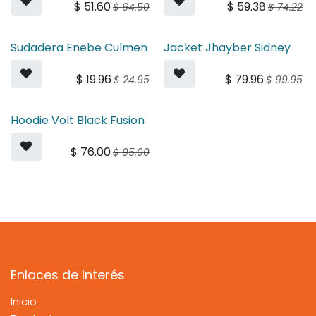
$
51.60
$
59.38
$
64.50
$
74.22
Sudadera Enebe Culmen
Jacket Jhayber Sidney
$
19.96
$
79.96
$
24.95
$
99.95
Hoodie Volt Black Fusion
$
76.00
$
95.00
Enlaces de Interés
Inicio