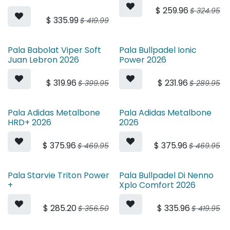
$
259.96
$
324.95
$
335.99
$
419.99
Pala Babolat Viper Soft
Pala Bullpadel Ionic
Juan Lebron 2026
Power 2026
$
319.96
$
231.96
$
399.95
$
289.95
Pala Adidas Metalbone
Pala Adidas Metalbone
HRD+ 2026
2026
$
375.96
$
375.96
$
469.95
$
469.95
Pala Starvie Triton Power
Pala Bullpadel Di Nenno
+
Xplo Comfort 2026
$
285.20
$
335.96
$
356.50
$
419.95