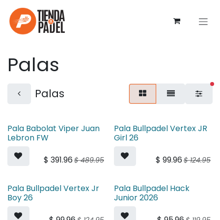
Ir al contenido
Palas
fi
Palas
Pala Babolat Viper Juan
Pala Bullpadel Vertex JR
Lebron FW
Girl 26
$
391.96
$
99.96
$
489.95
$
124.95
Pala Bullpadel Vertex Jr
Pala Bullpadel Hack
Boy 26
Junior 2026
$
99.96
$
95.96