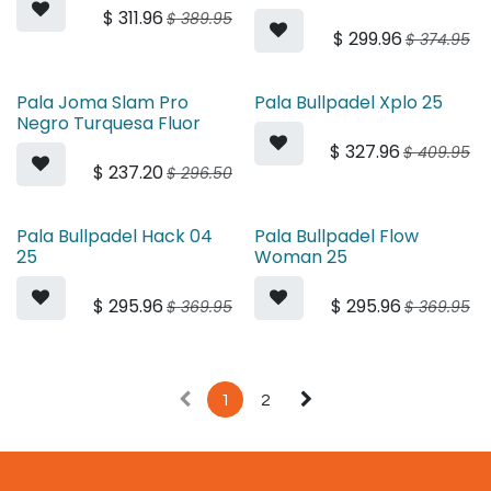
$
311.96
$
389.95
$
299.96
$
374.95
Pala Joma Slam Pro
Pala Bullpadel Xplo 25
Negro Turquesa Fluor
$
327.96
$
409.95
$
237.20
$
296.50
Pala Bullpadel Hack 04
Pala Bullpadel Flow
25
Woman 25
$
295.96
$
295.96
$
369.95
$
369.95
1
2