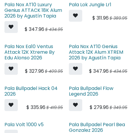
Pala Nox AT10 Luxury
Pala Lok Jungle Lr1
Genius ATTACK 18K Alum
2026 by Agustín Tapia
$
311.96
$
389.95
$
347.96
$
434.95
Pala Nox Ea10 Ventus
Pala Nox AT10 Genius
Attack 12K Xtreme By
Attack 12K Alum XTREM
Edu Alonso 2026
2026 by Agustín Tapia
$
327.96
$
347.96
$
409.95
$
434.95
Pala Bullpadel Hack 04
Pala Bullpadel Flow
2026
Legend 2026
$
335.96
$
279.96
$
419.95
$
349.95
Pala Volt 1000 v5
Pala Bullpadel Pearl Bea
Gonzalez 2026