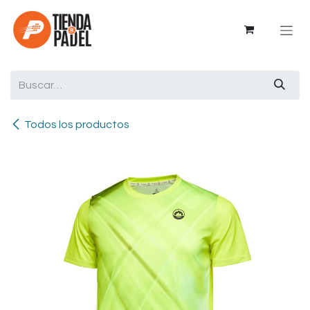
Ir al contenido
Todos los productos