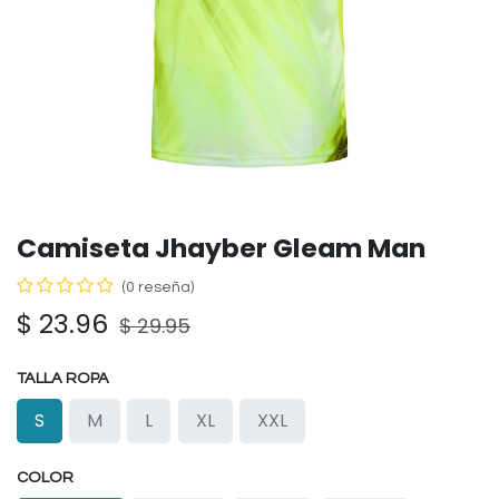
Camiseta Jhayber Gleam Man
(0 reseña)
$
23.96
$
29.95
TALLA ROPA
S
M
L
XL
XXL
COLOR