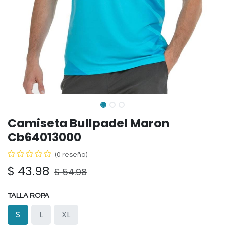
Camiseta Bullpadel Maron
Cb64013000
(0 reseña)
$
43.98
$
54.98
TALLA ROPA
S
L
XL