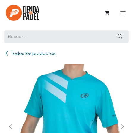
Ir al contenido
Todos los productos