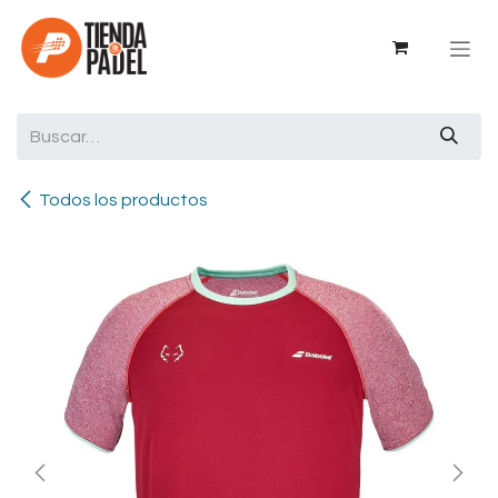
Ir al contenido
Todos los productos