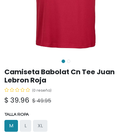
Camiseta Babolat Cn Tee Juan
Lebron Roja
(0 reseña)
$
39.96
$
49.95
TALLA ROPA
M
L
XL