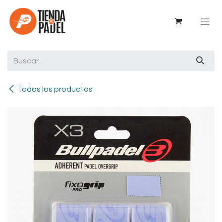
Ir al contenido
Todos los productos